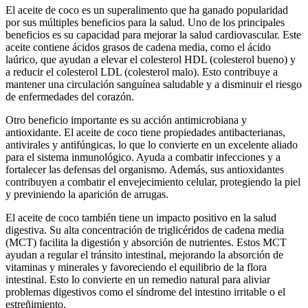
El aceite de coco es un superalimento que ha ganado popularidad
por sus múltiples beneficios para la salud. Uno de los principales
beneficios es su capacidad para mejorar la salud cardiovascular. Este
aceite contiene ácidos grasos de cadena media, como el ácido
laúrico, que ayudan a elevar el colesterol HDL (colesterol bueno) y
a reducir el colesterol LDL (colesterol malo). Esto contribuye a
mantener una circulación sanguínea saludable y a disminuir el riesgo
de enfermedades del corazón.
Otro beneficio importante es su acción antimicrobiana y
antioxidante. El aceite de coco tiene propiedades antibacterianas,
antivirales y antifúngicas, lo que lo convierte en un excelente aliado
para el sistema inmunológico. Ayuda a combatir infecciones y a
fortalecer las defensas del organismo. Además, sus antioxidantes
contribuyen a combatir el envejecimiento celular, protegiendo la piel
y previniendo la aparición de arrugas.
El aceite de coco también tiene un impacto positivo en la salud
digestiva. Su alta concentración de triglicéridos de cadena media
(MCT) facilita la digestión y absorción de nutrientes. Estos MCT
ayudan a regular el tránsito intestinal, mejorando la absorción de
vitaminas y minerales y favoreciendo el equilibrio de la flora
intestinal. Esto lo convierte en un remedio natural para aliviar
problemas digestivos como el síndrome del intestino irritable o el
estreñimiento.